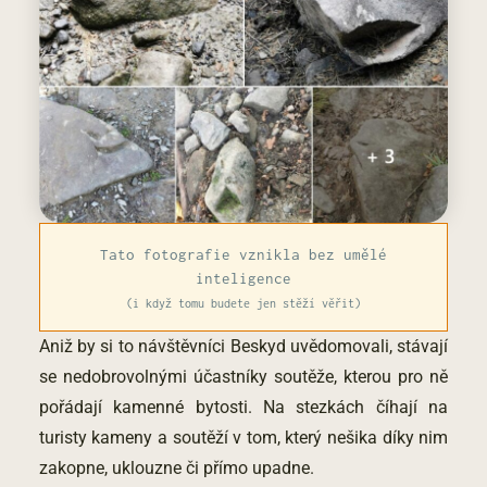
Tato fotografie vznikla bez umělé
inteligence
(i když tomu budete jen stěží věřit)
Aniž by si to návštěvníci Beskyd uvědomovali, stávají
se nedobrovolnými účastníky soutěže, kterou pro ně
pořádají kamenné bytosti. Na stezkách číhají na
turisty kameny a soutěží v tom, který nešika díky nim
zakopne, uklouzne či přímo upadne.