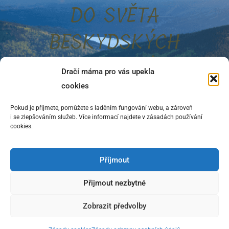
DO SVĚTA
BESKYDSKÝCH
BYTOSTÍ
Dračí máma pro vás upekla
cookies
Tajné know-how!
Pošleme vám „Příručku lovce bytostí“ ve formátu PDF
Pokud je přijmete, pomůžete s laděním fungování webu, a zároveň
i se zlepšováním služeb. Více informací najdete v zásadách používání
cookies.
Příjmout
TO CHCI
Přijmout nezbytné
Zobrazit předvolby